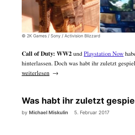
© 2K Games / Sony / Activision Blizzard
Call of Duty: WW2
und
Playstation Now
habe
hinterlassen. Doch was habt ihr zuletzt gespi
„Was
weiterlesen
habt
ihr
Was habt ihr zuletzt gespi
zuletzt
gespielt?
by
Michael Miskulin
5. Februar 2017
Eure
Games