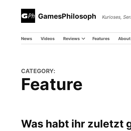
Skip
to
GamesPhilosoph
Kurioses, Se
content
News
Videos
Reviews
Features
About
CATEGORY:
Feature
Was habt ihr zuletzt