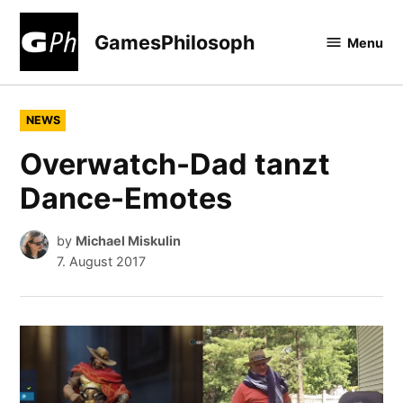
Skip
to
GamesPhilosoph
Menu
content
POSTED
NEWS
IN
Overwatch-Dad tanzt
Dance-Emotes
by
Michael Miskulin
7. August 2017