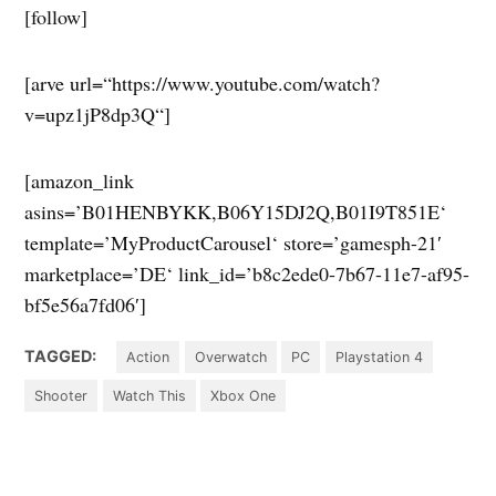
[follow]
[arve url=“https://www.youtube.com/watch?
v=upz1jP8dp3Q“]
[amazon_link
asins=’B01HENBYKK,B06Y15DJ2Q,B01I9T851E‘
template=’MyProductCarousel‘ store=’gamesph-21′
marketplace=’DE‘ link_id=’b8c2ede0-7b67-11e7-af95-
bf5e56a7fd06′]
TAGGED:
Action
Overwatch
PC
Playstation 4
Shooter
Watch This
Xbox One