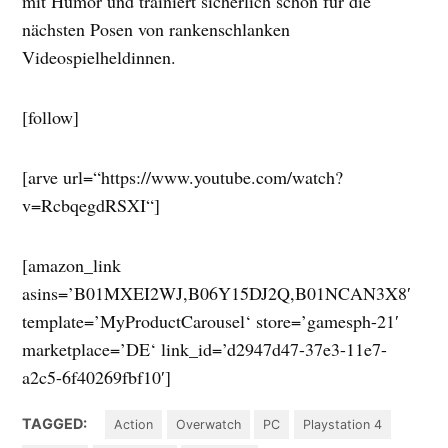
mit Humor und trainiert sicherlich schon für die
nächsten Posen von rankenschlanken
Videospielheldinnen.
[follow]
[arve url=“https://www.youtube.com/watch?
v=RcbqegdRSXI“]
[amazon_link
asins=’B01MXEI2WJ,B06Y15DJ2Q,B01NCAN3X8′
template=’MyProductCarousel‘ store=’gamesph-21′
marketplace=’DE‘ link_id=’d2947d47-37e3-11e7-
a2c5-6f40269fbf10′]
TAGGED:
Action
Overwatch
PC
Playstation 4