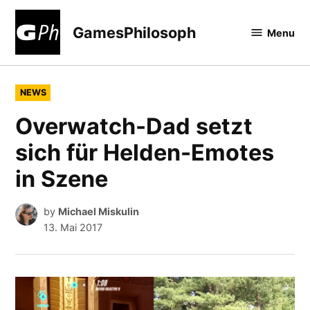
Skip
to
GamesPhilosoph
Menu
content
POSTED
NEWS
IN
Overwatch-Dad setzt
sich für Helden-Emotes
in Szene
by
Michael Miskulin
13. Mai 2017