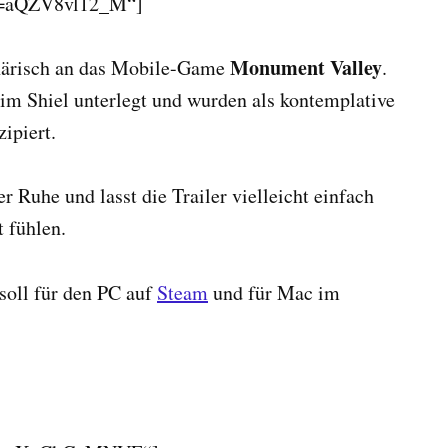
?v=aQZV8vl12_M“]
Monument Valley
phärisch an das Mobile-Game
.
m Shiel unterlegt und wurden als kontemplative
ipiert.
 Ruhe und lasst die Trailer vielleicht einfach
t fühlen.
soll für den PC auf
Steam
und für Mac im