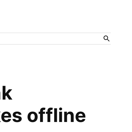
Open
Search
nk
es offline