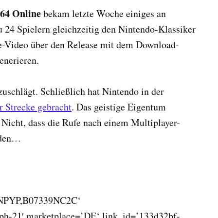
64 Online
bekam letzte Woche einiges an
u 24 Spielern gleichzeitig den Nintendo-Klassiker
e-Video über den Release mit dem Download-
enerieren.
uschlägt. Schließlich hat Nintendo in der
 Strecke gebracht
. Das geistige Eigentum
 Nicht, dass die Rufe nach einem Multiplayer-
rden…
BNPYP,B07339NC2C‘
ph-21′ marketplace=’DE‘ link_id=’133d32bf-