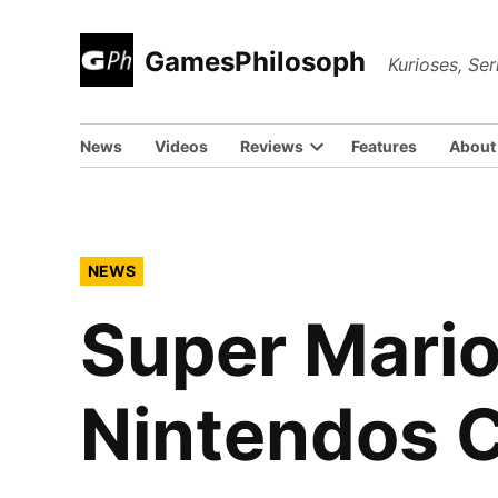
Skip
to
GamesPhilosoph
Kurioses, Se
content
News
Videos
Reviews
Features
About
POSTED
NEWS
IN
Super Mario
Nintendos C