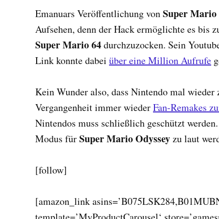
Super Mario 
Emanuars Veröffentlichung von
Aufsehen, denn der Hack ermöglichte es bis z
Super Mario 64
durchzuzocken. Sein Youtub
Link konnte dabei
über eine Million Aufrufe
g
Kein Wunder also, dass Nintendo mal wieder z
Vergangenheit immer wieder
Fan-Remakes zur
Nintendos muss schließlich geschützt werden.
Super Mario Odyssey
Modus für
zu laut we
[follow]
[amazon_link asins=’B075LSK284,B01MU
template=’MyProductCarousel‘ store=’games