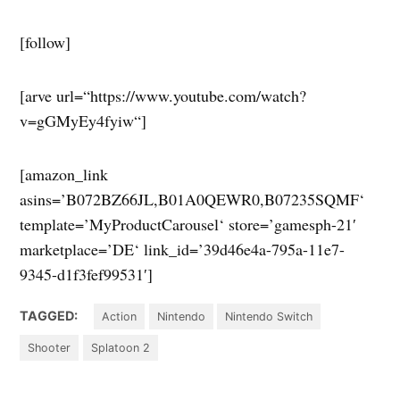
[follow]
[arve url=“https://www.youtube.com/watch?
v=gGMyEy4fyiw“]
[amazon_link
asins=’B072BZ66JL,B01A0QEWR0,B07235SQMF‘
template=’MyProductCarousel‘ store=’gamesph-21′
marketplace=’DE‘ link_id=’39d46e4a-795a-11e7-
9345-d1f3fef99531′]
TAGGED:
Action
Nintendo
Nintendo Switch
Shooter
Splatoon 2