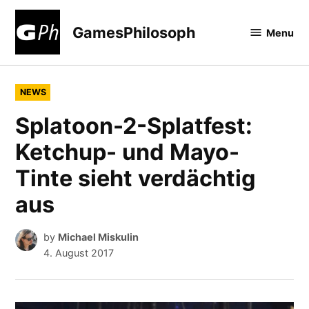
Skip
to
GamesPhilosoph
Menu
content
POSTED
NEWS
IN
Splatoon-2-Splatfest:
Ketchup- und Mayo-
Tinte sieht verdächtig
aus
by
Michael Miskulin
4. August 2017