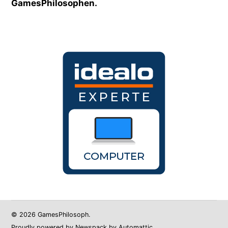
GamesPhilosophen.
© 2026 GamesPhilosoph.
Proudly powered by Newspack by Automattic