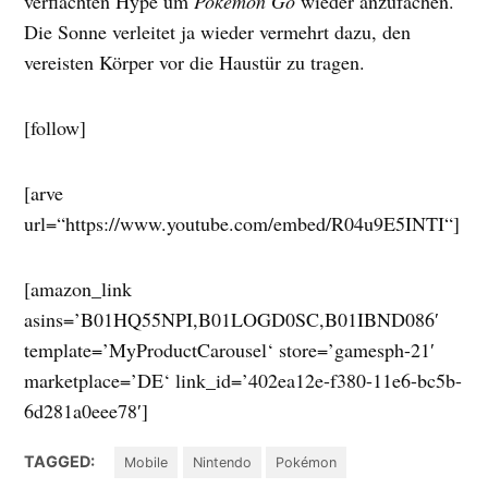
verflachten Hype um
Pokémon Go
wieder anzufachen.
Die Sonne verleitet ja wieder vermehrt dazu, den
vereisten Körper vor die Haustür zu tragen.
[follow]
[arve
url=“https://www.youtube.com/embed/R04u9E5INTI“]
[amazon_link
asins=’B01HQ55NPI,B01LOGD0SC,B01IBND086′
template=’MyProductCarousel‘ store=’gamesph-21′
marketplace=’DE‘ link_id=’402ea12e-f380-11e6-bc5b-
6d281a0eee78′]
TAGGED:
Mobile
Nintendo
Pokémon