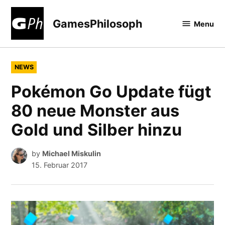
Skip
to
GamesPhilosoph
Menu
content
POSTED
NEWS
IN
Pokémon Go Update fügt
80 neue Monster aus
Gold und Silber hinzu
by
Michael Miskulin
15. Februar 2017