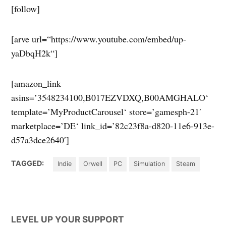
[follow]
[arve url=“https://www.youtube.com/embed/up-
yaDbqH2k“]
[amazon_link
asins=’3548234100,B017EZVDXQ,B00AMGHALO‘
template=’MyProductCarousel‘ store=’gamesph-21′
marketplace=’DE‘ link_id=’82c23f8a-d820-11e6-913e-
d57a3dce2640′]
TAGGED:
Indie
Orwell
PC
Simulation
Steam
LEVEL UP YOUR SUPPORT