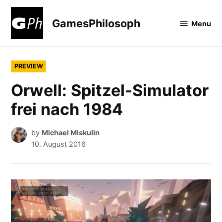
Skip
to
GamesPhilosoph
Menu
content
POSTED
PREVIEW
IN
Orwell: Spitzel-Simulator
frei nach 1984
by
Michael Miskulin
10. August 2016